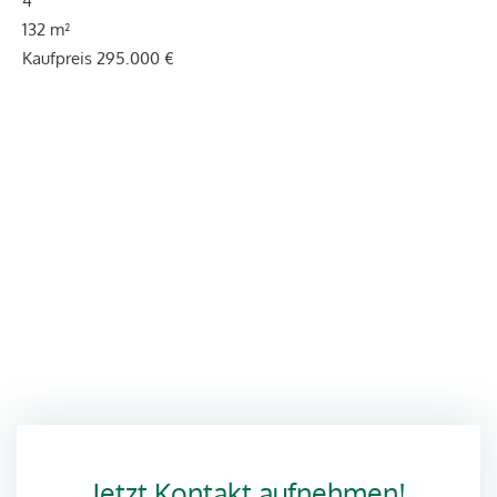
132 m²
Kaufpreis
295.000 €
Rufen Sie uns direkt an.
+(49) 7631 17890
ACHTUNG: Für Objektanfragen nutzen Sie bitte unsere
Formulare unterhalb der Objekte.
Jetzt Kontakt aufnehmen!