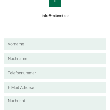
info@mibnet.de
First
Name
Last
Name
Telefon
Email
Address
Message