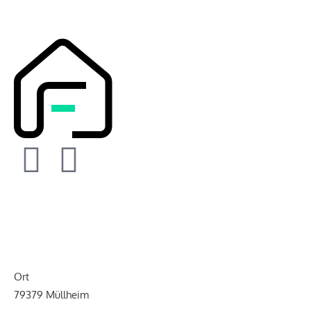
Neu zu vermessendes
Baugrundstück
Ort
79379 Müllheim