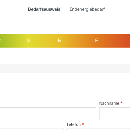
Endenergiebedarf
Bedarfsausweis
C
D
E
F
Nachname
*
Telefon
*