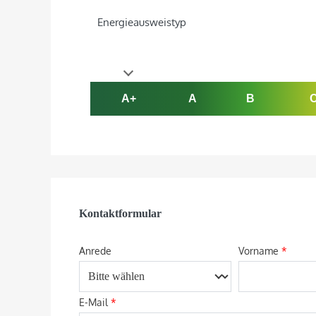
Energie­ausweistyp
A+
A
B
Kontaktformular
Anrede
Vorname
*
E-Mail
*