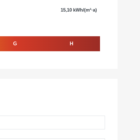
15,10 kWh/(m²·a)
G
H